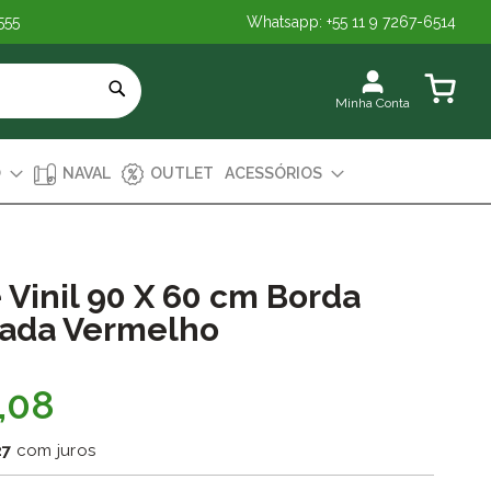
555
Whatsapp: +55 11 9 7267-6514
Meu Carr
Minha Conta
O
NAVAL
OUTLET
ACESSÓRIOS
 Vinil 90 X 60 cm Borda
ada Vermelho
,08
27
com juros