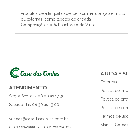
o
início
Produtos de alta qualidade, de fácil manutenção e muito r
da
ou externas, como tapetes de entrada.
Galeria
Composição: 100% Policloreto de Vinila
de
imagens
AJUDA E 
Empresa
ATENDIMENTO
Política de Pri
Seg. à Sex. das 08:00 às 17:30
Política de en
Sábado das 08:30 às 13:00
Política de co
Termos de uso
vendas@casadascordas.com.br
Manual Cordas
(11) 3322-9555 ou (11) 9 7267-6514