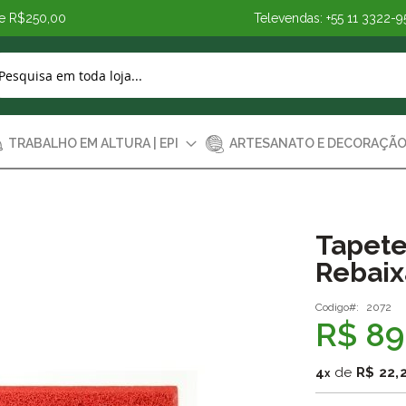
de R$250,00
Televendas: +55 11 3322-9
TRABALHO EM ALTURA | EPI
ARTESANATO E DECORAÇÃ
Tapete
Rebaix
Codigo
2072
R$ 89
4
de
R$ 22,