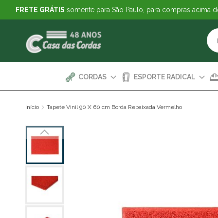
FRETE GRÁTIS
somente para São Paulo, para compras acima 
CORDAS
ESPORTE RADICAL
Início
Tapete Vinil 90 X 60 cm Borda Rebaixada Vermelho
Pular
para
o
final
da
Galeria
de
imagens