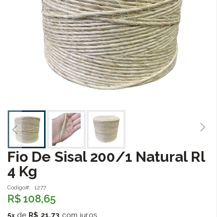
Fio De Sisal 200/1 Natural Rl
Saltar
para
4 Kg
o
início
Codigo
1277
da
R$ 108,65
Galeria
de
5
de
R$ 21,73
com juros