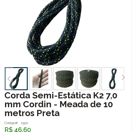
Corda Semi-Estática K2 7,0
Saltar
para
mm Cordin - Meada de 10
o
metros Preta
início
da
Galeria
Codigo
1550
R$ 46,60
de