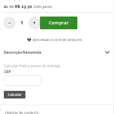
imagens
2
de
R$ 23,30
com juros
-
+
Comprar
ADICIONAR À LISTA DE DESEJOS
Descrição Resumida
Calcular frete e prazo de entrega
CEP
História da corda K2: