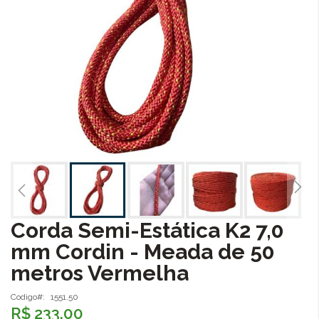
Corda Semi-Estática K2 7,0
Saltar
para
mm Cordin - Meada de 50
o
metros Vermelha
início
da
Galeria
Codigo
1551.50
R$ 233,00
de