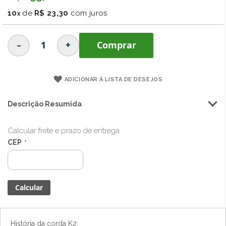
imagens
10
de
R$ 23,30
com juros
-
+
Comprar
ADICIONAR À LISTA DE DESEJOS
Descrição Resumida
Calcular frete e prazo de entrega
CEP
História da corda K2: