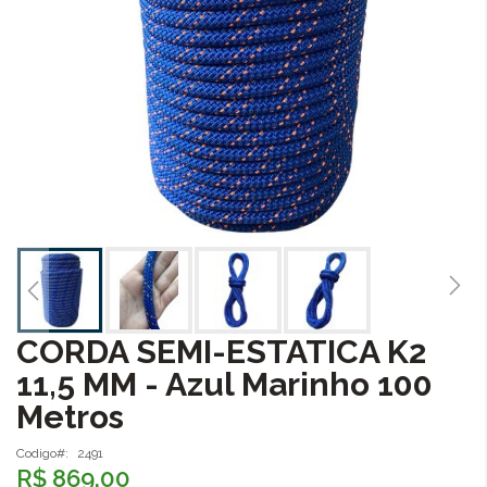
CORDA SEMI-ESTATICA K2
Saltar
para
11,5 MM - Azul Marinho 100
o
Metros
início
da
Galeria
Codigo
2491
R$ 869,00
de