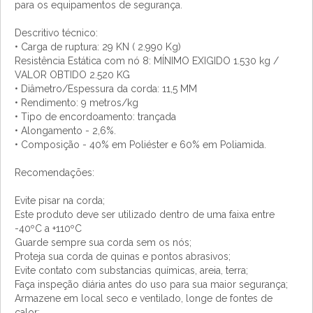
para os equipamentos de segurança.
Descritivo técnico:
• Carga de ruptura: 29 KN ( 2.990 Kg)
Resistência Estática com nó 8: MÍNIMO EXIGIDO 1.530 kg /
VALOR OBTIDO 2.520 KG
• Diâmetro/Espessura da corda: 11,5 MM
• Rendimento: 9 metros/kg
• Tipo de encordoamento: trançada
• Alongamento - 2,6%.
• Composição - 40% em Poliéster e 60% em Poliamida.
Recomendações:
Evite pisar na corda;
Este produto deve ser utilizado dentro de uma faixa entre
-40ºC a +110ºC
Guarde sempre sua corda sem os nós;
Proteja sua corda de quinas e pontos abrasivos;
Evite contato com substancias químicas, areia, terra;
Faça inspeção diária antes do uso para sua maior segurança;
Armazene em local seco e ventilado, longe de fontes de
calor;