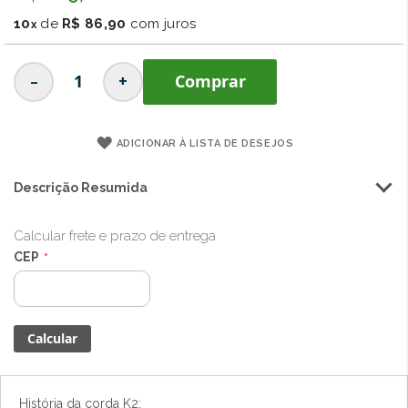
imagens
10
de
R$ 86,90
com juros
-
+
Comprar
ADICIONAR À LISTA DE DESEJOS
Descrição Resumida
Calcular frete e prazo de entrega
CEP
História da corda K2: