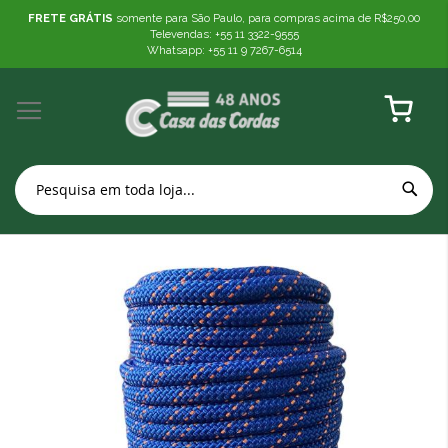
FRETE GRÁTIS
somente para São Paulo, para compras acima de R$250,00
Televendas: +55 11 3322-9555
Whatsapp: +55 11 9 7267-6514
Meu Carr
Pular
para
o
final
da
Galeria
de
imagens