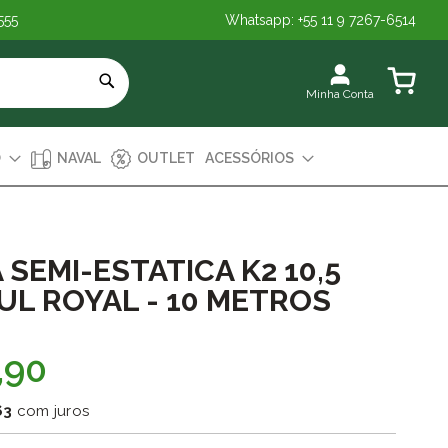
555
Whatsapp: +55 11 9 7267-6514
Meu Carr
Minha Conta
O
NAVAL
OUTLET
ACESSÓRIOS
SEMI-ESTATICA K2 10,5
UL ROYAL - 10 METROS
,90
63
com juros