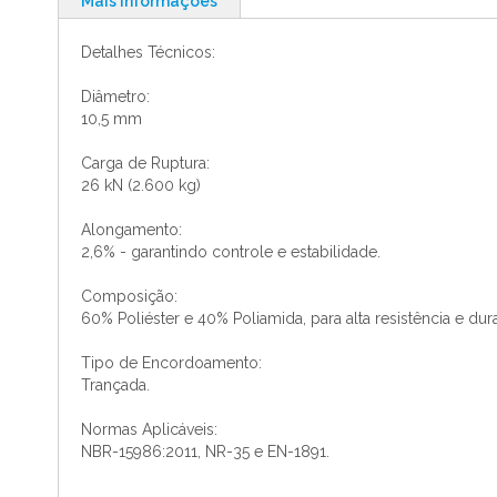
Mais informações
o
início
Detalhes Técnicos:
da
Galeria
Diâmetro:
de
10,5 mm
imagens
Carga de Ruptura:
26 kN (2.600 kg)
Alongamento:
2,6% - garantindo controle e estabilidade.
Composição:
60% Poliéster e 40% Poliamida, para alta resistência e dur
Tipo de Encordoamento:
Trançada.
Normas Aplicáveis:
NBR-15986:2011, NR-35 e EN-1891.