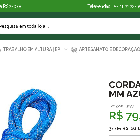
de R$250,00
Televendas: +55 11 3322-9
TRABALHO EM ALTURA | EPI
ARTESANATO E DECORAÇÃ
CORDA 
MM AZ
Codigo
3257
R$ 79
3
de
R$ 26,