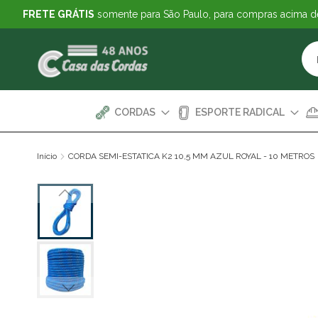
FRETE GRÁTIS
somente para São Paulo, para compras acima 
CORDAS
ESPORTE RADICAL
Início
CORDA SEMI-ESTATICA K2 10,5 MM AZUL ROYAL - 10 METROS
Pular
para
o
final
da
Galeria
de
imagens