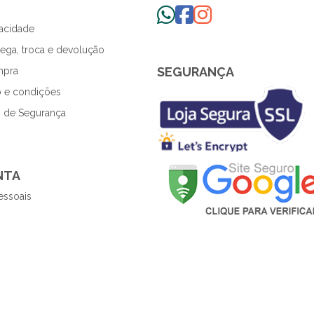
vacidade
trega, troca e devolução
SEGURANÇA
mpra
 e condições
 de Segurança
NTA
essoais