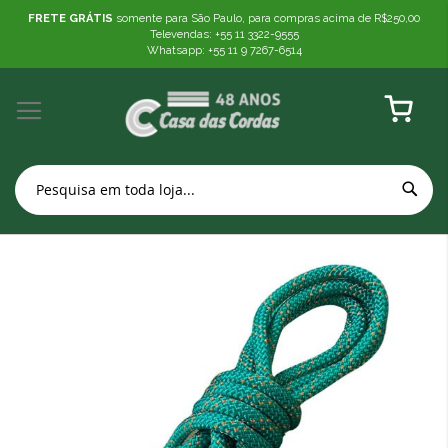
FRETE GRÁTIS
somente para São Paulo, para compras acima de R$250,00
Televendas: +55 11 3322-9555
Whatsapp: +55 11 9 7267-6514
Meu Carr
Pular
para
o
final
da
Galeria
de
imagens