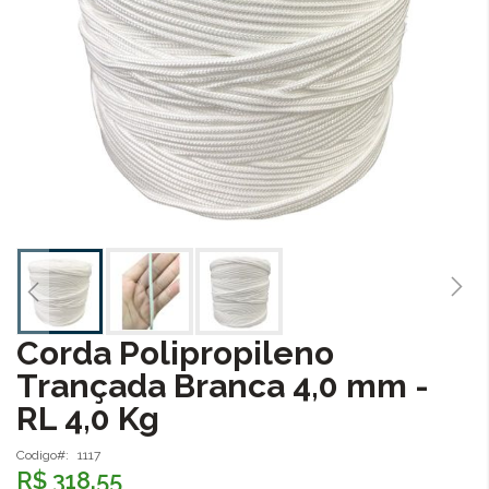
Corda Polipropileno
Saltar
para
Trançada Branca 4,0 mm -
o
RL 4,0 Kg
início
da
Galeria
Codigo
1117
R$ 318,55
de