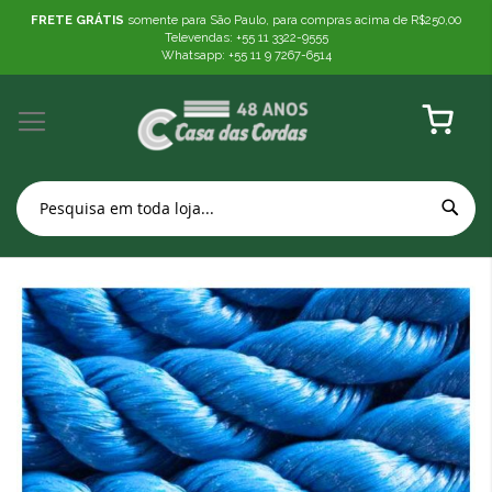
FRETE GRÁTIS
somente para São Paulo, para compras acima de R$250,00
Televendas: +55 11 3322-9555
Whatsapp: +55 11 9 7267-6514
Meu Carr
Pular
para
o
final
da
Galeria
de
imagens