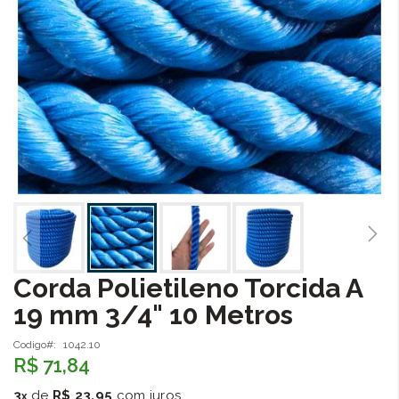
Corda Polietileno Torcida A
Saltar
para
19 mm 3/4" 10 Metros
o
início
Codigo
1042.10
da
R$ 71,84
Galeria
de
3
de
R$ 23,95
com juros