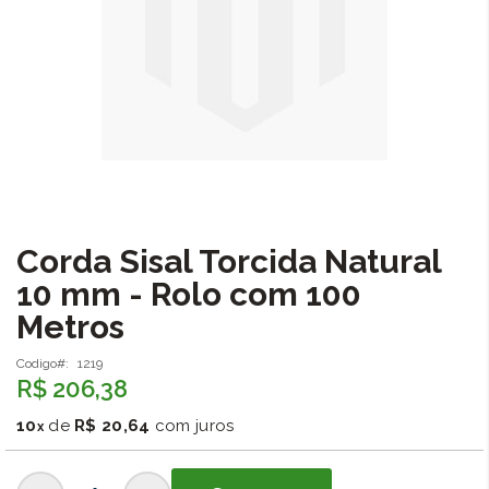
Corda Sisal Torcida Natural
Saltar
para
10 mm - Rolo com 100
o
Metros
início
da
Galeria
Codigo
1219
R$ 206,38
de
imagens
10
de
R$ 20,64
com juros