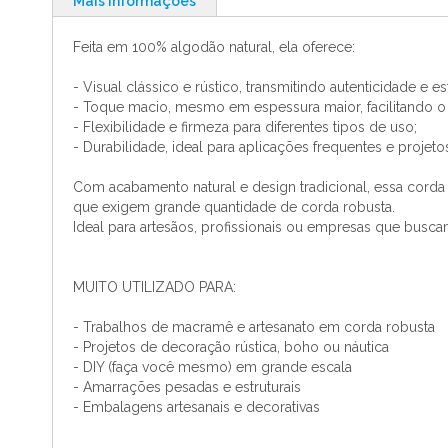
Mais informações
o
início
Feita em 100% algodão natural, ela oferece:
da
Galeria
- Visual clássico e rústico, transmitindo autenticidade e est
de
- Toque macio, mesmo em espessura maior, facilitando o
imagens
- Flexibilidade e firmeza para diferentes tipos de uso;
- Durabilidade, ideal para aplicações frequentes e projet
Com acabamento natural e design tradicional, essa corda
que exigem grande quantidade de corda robusta.
Ideal para artesãos, profissionais ou empresas que buscam
MUITO UTILIZADO PARA:
- Trabalhos de macramê e artesanato em corda robusta
- Projetos de decoração rústica, boho ou náutica
- DIY (faça você mesmo) em grande escala
- Amarrações pesadas e estruturais
- Embalagens artesanais e decorativas