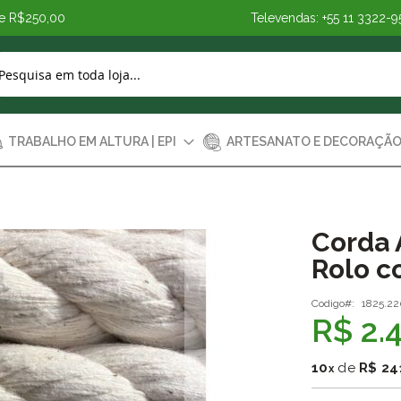
de R$250,00
Televendas: +55 11 3322-9
TRABALHO EM ALTURA | EPI
ARTESANATO E DECORAÇÃ
Corda 
Rolo c
Codigo
1825.22
R$ 2.
10
de
R$ 24