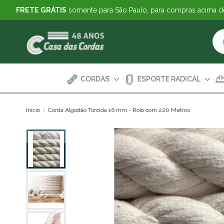
FRETE GRÁTIS
somente para São Paulo, para compras acima 
CORDAS
ESPORTE RADICAL
Início
Corda Algodão Torcida 16 mm - Rolo com 220 Metros
Pular
para
o
final
da
Galeria
de
imagens