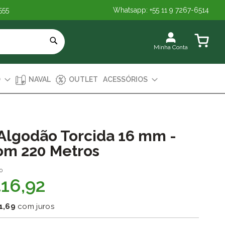
555
Whatsapp: +55 11 9 7267-6514
Meu Carr
Minha Conta
O
NAVAL
OUTLET
ACESSÓRIOS
Algodão Torcida 16 mm -
om 220 Metros
0
416,92
1,69
com juros