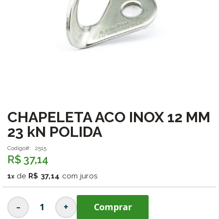
CHAPELETA ACO INOX 12 MM
Saltar
para
23 kN POLIDA
o
início
Codigo
2515
da
R$ 37,14
Galeria
de
1
de
R$ 37,14
com juros
imagens
-
+
Comprar