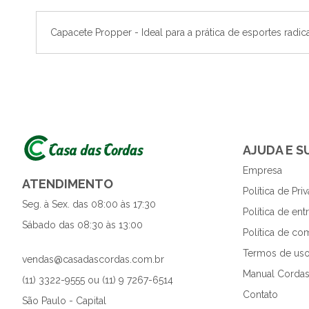
o
início
Capacete Propper - Ideal para a prática de esportes radica
da
Galeria
de
imagens
AJUDA E 
Empresa
ATENDIMENTO
Política de Pri
Seg. à Sex. das 08:00 às 17:30
Política de en
Sábado das 08:30 às 13:00
Política de co
Termos de uso
vendas@casadascordas.com.br
Manual Cordas
(11) 3322-9555 ou (11) 9 7267-6514
Contato
São Paulo - Capital