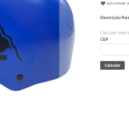
ADICIONAR À
Descrição Re
Calcular frete
CEP