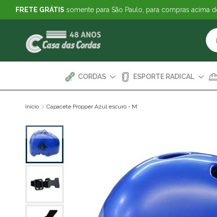
FRETE GRÁTIS
somente para São Paulo, para compras acima 
CORDAS
ESPORTE RADICAL
Início
Capacete Propper Azul escuro - M
Pular
para
o
final
da
Galeria
de
imagens