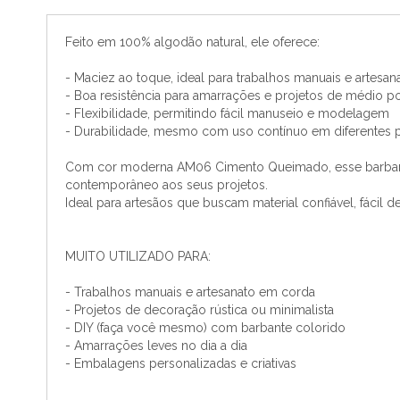
o
início
Feito em 100% algodão natural, ele oferece:
da
Galeria
- Maciez ao toque, ideal para trabalhos manuais e artesan
de
- Boa resistência para amarrações e projetos de médio po
imagens
- Flexibilidade, permitindo fácil manuseio e modelagem
- Durabilidade, mesmo com uso contínuo em diferentes p
Com cor moderna AM06 Cimento Queimado, esse barbante m
contemporâneo aos seus projetos.
Ideal para artesãos que buscam material confiável, fácil d
MUITO UTILIZADO PARA:
- Trabalhos manuais e artesanato em corda
- Projetos de decoração rústica ou minimalista
- DIY (faça você mesmo) com barbante colorido
- Amarrações leves no dia a dia
- Embalagens personalizadas e criativas