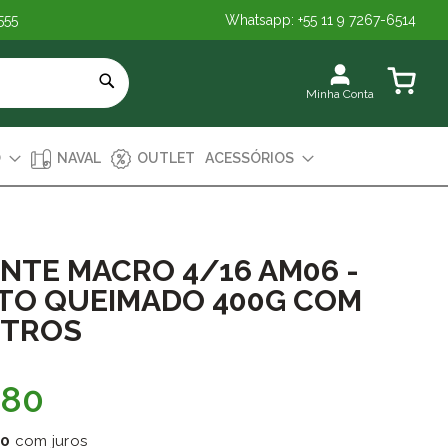
555
Whatsapp: +55 11 9 7267-6514
Meu Carr
Minha Conta
O
NAVAL
OUTLET
ACESSÓRIOS
NTE MACRO 4/16 AM06 -
TO QUEIMADO 400G COM
ETROS
,80
80
com juros