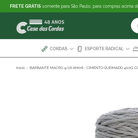
FRETE GRÁTIS
somente para São Paulo, para compras acima 
CORDAS
ESPORTE RADICAL
Início
BARBANTE MACRO 4/16 AM06 - CIMENTO QUEIMADO 400G C
Pular
para
o
final
da
Galeria
de
imagens