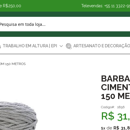
de R$250,00
Televendas: +55 11 3322-9
TRABALHO EM ALTURA | EPI
ARTESANATO E DECORAÇÃ
OM 150 METROS
BARBA
CIMEN
150 M
Codigo
1856
R$ 31
1
de
R$ 31,